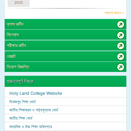
2025
সবগুলো জানতে »
ক্লাস রুটিন
সিলেবাস
পরীক্ষার রুটিন
রেজাল্ট
নিয়োগ বিজ্ঞপ্তি
গুরুত্বপূর্ণ লিঙ্ক
Holy Land College Website
দিনাজপুর শিক্ষা বোর্ড
জাতীয় শিক্ষাক্রম ও পাঠ্যপুস্তক বোর্ড
জাতীয় শিক্ষা বোর্ড
মাধ্যমিক ও উচ্চ শিক্ষা অধিদপ্তর