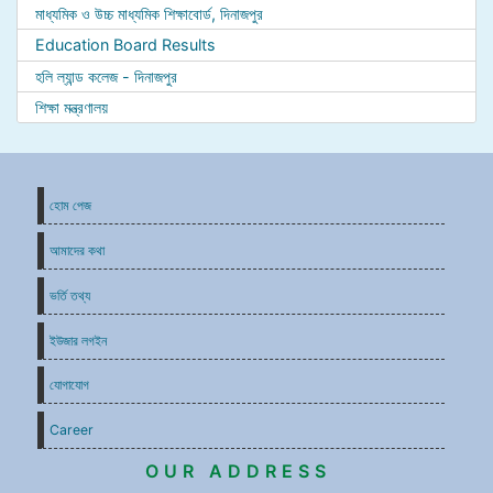
মাধ্যমিক ও উচ্চ মাধ্যমিক শিক্ষাবোর্ড, দিনাজপুর
Education Board Results
হলি ল্যান্ড কলেজ - দিনাজপুর
শিক্ষা মন্ত্রণালয়
হোম পেজ
আমাদের কথা
ভর্তি তথ্য
ইউজার লগইন
যোগাযোগ
Career
OUR ADDRESS