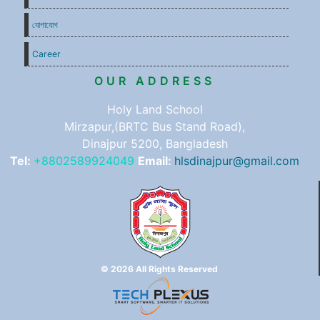
যোগাযোগ
Career
OUR ADDRESS
Holy Land School
Mirzapur,(BRTC Bus Stand Road),
Dinajpur 5200, Bangladesh
Tel:
+8802589924049
Email:
hlsdinajpur@gmail.com
© 2026 All Rights Reserved