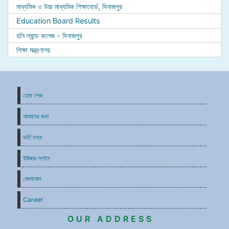
মাধ্যমিক ও উচ্চ মাধ্যমিক শিক্ষাবোর্ড, দিনাজপুর
Education Board Results
হলি ল্যান্ড কলেজ - দিনাজপুর
শিক্ষা মন্ত্রণালয়
হোম পেজ
আমাদের কথা
ভর্তি তথ্য
ইউজার লগইন
যোগাযোগ
Career
OUR ADDRESS