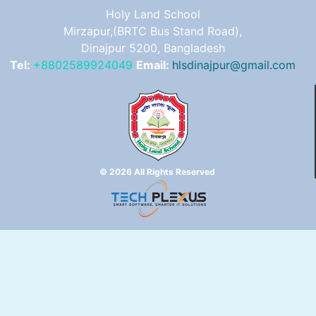
Holy Land School
Mirzapur,(BRTC Bus Stand Road),
Dinajpur 5200, Bangladesh
Tel:
+8802589924049
Email:
hlsdinajpur@gmail.com
© 2026 All Rights Reserved