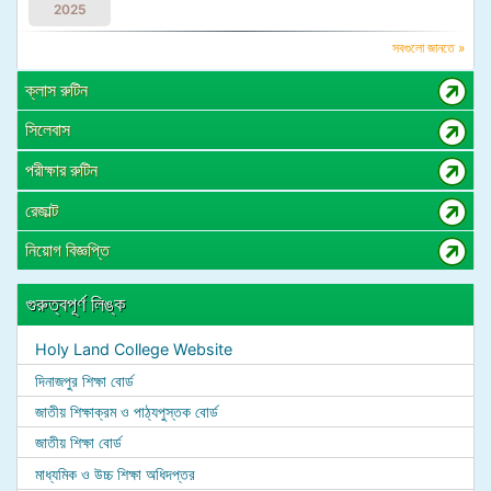
2025
সবগুলো জানতে »
ক্লাস রুটিন
সিলেবাস
পরীক্ষার রুটিন
রেজাল্ট
নিয়োগ বিজ্ঞপ্তি
গুরুত্বপূর্ণ লিঙ্ক
Holy Land College Website
দিনাজপুর শিক্ষা বোর্ড
জাতীয় শিক্ষাক্রম ও পাঠ্যপুস্তক বোর্ড
জাতীয় শিক্ষা বোর্ড
মাধ্যমিক ও উচ্চ শিক্ষা অধিদপ্তর