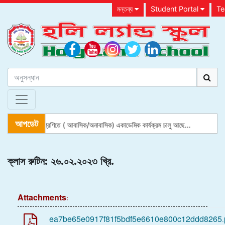
মন্তব্য
Student Portal
Te
আপডেট
প্লে গ্রুপ থেকে ৮ম শ্রেণিতে ( আবাসিক/অনাবাসিক) একাডেমিক কার্যক্রম চালু আছে...
ক্লাস রুটিন: ২৬.০২.২০২৩ খ্রি.
Attachments:
ea7be65e0917f81f5bdf5e6610e800c12ddd8265.